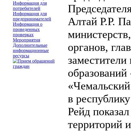
Информация для
Председателя
потребителей
Информация для
Алтай Р.Р. П
предпринимателей
Информация о
проведенных
министерств,
проверках
Мероприятия
органов, гла
Дополнительные
информационные
ресурсы
заместители
образований
«Чемальский 
в республику
Рейд показал
территорий и