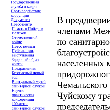
Государственная
служба и кадры
Противодействие
коррупции
В преддверии
Документы
Пресс-центр
членами Меж
Память о Победе в
Великой
Отечественной
по санитарно
войне
Пресс-релизы
благоустройс
Публикации,
выступления
Здоровый образ
населенных м
жизни
Поздравления
придорожног
Безопасный новый
год
Виртуальный музей
Чемальского
санитарной службы
Научно-
Чуйскому тра
практическая
конференция
председатель
100-летие
санитарной службы