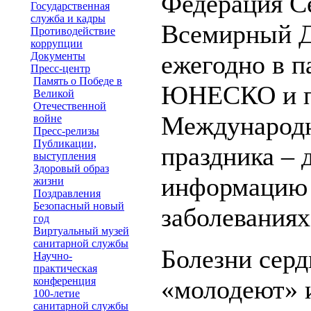
Федерация Се
Государственная
служба и кадры
Всемирный Д
Противодействие
коррупции
Документы
ежегодно в п
Пресс-центр
Память о Победе в
ЮНЕСКО и п
Великой
Отечественной
Международн
войне
Пресс-релизы
Публикации,
праздника – 
выступления
Здоровый образ
информацию 
жизни
Поздравления
Безопасный новый
заболеваниях
год
Виртуальный музей
санитарной службы
Болезни серд
Научно-
практическая
конференция
«молодеют» 
100-летие
санитарной службы