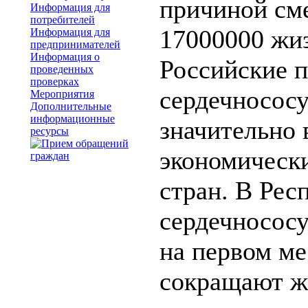
причиной сме
Информация для
потребителей
17000000 жи
Информация для
предпринимателей
Информация о
Российские п
проведенных
проверках
сердечносос
Мероприятия
Дополнительные
информационные
значительно
ресурсы
экономическ
стран. В Рес
сердечнососу
на первом ме
сокращают ж