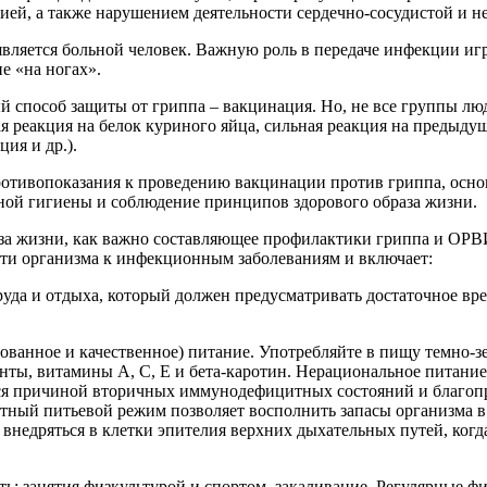
ией, а также нарушением деятельности сердечно-сосудистой и н
вляется больной человек. Важную роль в передаче инфекции иг
е «на ногах».
 способ защиты от гриппа – вакцинация. Но, не все группы лю
я реакция на белок куриного яйца, сильная реакция на преды
ция и др.).
отивопоказания к проведению вакцинации против гриппа, осн
ной гигиены и соблюдение принципов здорового образа жизни.
за жизни, как важно составляющее профилактики гриппа и ОРВИ
и организма к инфекционным заболеваниям и включает:
уда и отдыха, который должен предусматривать достаточное врем
рованное и качественное) питание. Употребляйте в пищу темно-
ты, витамины А, С, Е и бета-каротин. Нерациональное питание
ся причиной вторичных иммунодефицитных состояний и благоп
ный питьевой режим позволяет восполнить запасы организма в 
внедряться в клетки эпителия верхних дыхательных путей, когд
сть: занятия физкультурой и спортом, закаливание. Регулярные 