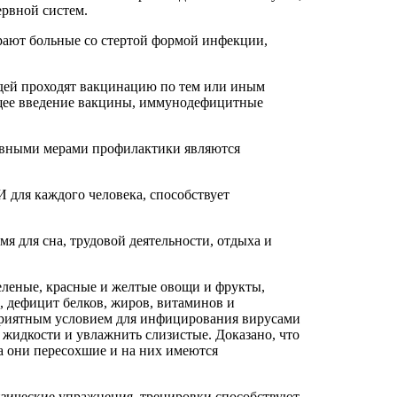
ервной систем.
рают больные со стертой формой инфекции,
дей проходят вакцинацию по тем или иным
дущее введение вакцины, иммунодефицитные
овными мерами профилактики являются
 для каждого человека, способствует
я для сна, трудовой деятельности, отдыха и
зеленые, красные и желтые овощи и фрукты,
, дефицит белков, жиров, витаминов и
риятным условием для инфицирования вирусами
жидкости и увлажнить слизистые. Доказано, что
а они пересохшие и на них имеются
физические упражнения, тренировки способствуют