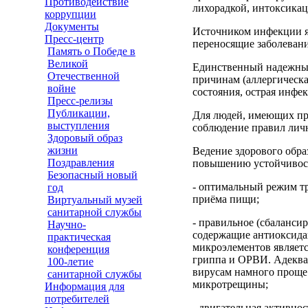
Противодействие
лихорадкой, интоксикац
коррупции
Документы
Источником инфекции я
Пресс-центр
переносящие заболевани
Память о Победе в
Великой
Единственный надежный
Отечественной
причинам (аллергическа
войне
состояния, острая инфек
Пресс-релизы
Публикации,
Для людей, имеющих пр
выступления
соблюдение правил лич
Здоровый образ
жизни
Ведение здорового обра
Поздравления
повышению устойчивост
Безопасный новый
- оптимальный режим тр
год
приёма пищи;
Виртуальный музей
санитарной службы
- правильное (сбаланси
Научно-
содержащие антиоксидан
практическая
микроэлементов являет
конференция
гриппа и ОРВИ. Адекват
100-летие
вирусам намного проще 
санитарной службы
микротрещины;
Информация для
потребителей
- двигательная активно