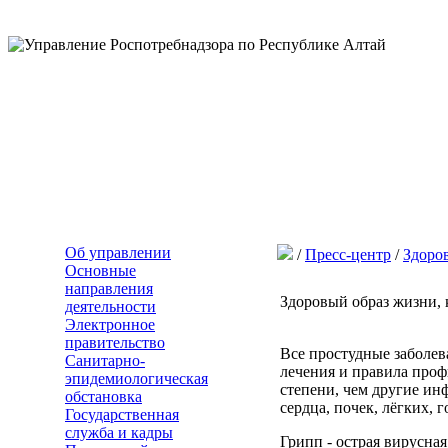
Об управлении
/
Пресс-центр
/
Здоро
Основные
направления
Здоровый образ жизни,
деятельности
Электронное
правительство
Все простудные заболев
Санитарно-
лечения и правила проф
эпидемиологическая
степени, чем другие и
обстановка
сердца, почек, лёгких,
Государственная
служба и кадры
Грипп - острая вирусна