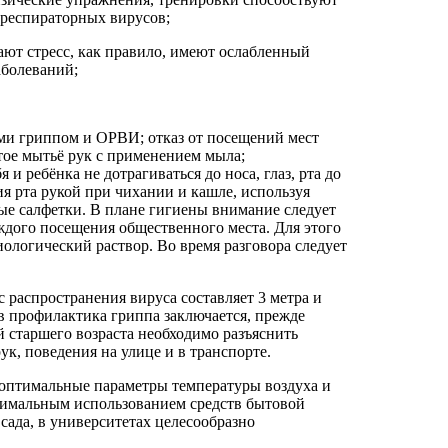
 респираторных вирусов;
ают стресс, как правило, имеют ослабленный
аболеваний;
ыми гриппом и ОРВИ; отказ от посещений мест
ое мытьё рук с применением мыла;
 ребёнка не дотрагиваться до носа, глаз, рта до
я рта рукой при чихании и кашле, используя
ые салфетки. В плане гигиены внимание следует
аждого посещения общественного места. Для этого
ологический раствор. Во время разговора следует
распространения вируса составляет 3 метра и
в профилактика гриппа заключается, прежде
 старшего возраста необходимо разъяснить
к, поведения на улице и в транспорте.
 оптимальные параметры температуры воздуха и
нимальным использованием средств бытовой
сада, в университетах целесообразно