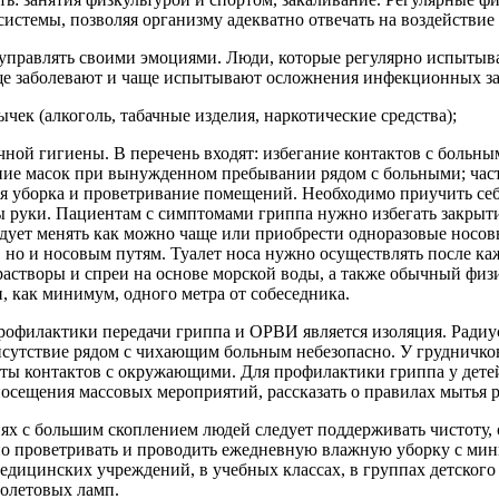
стемы, позволяя организму адекватно отвечать на воздействие
 управлять своими эмоциями. Люди, которые регулярно испытыв
ще заболевают и чаще испытывают осложнения инфекционных з
ычек (алкоголь, табачные изделия, наркотические средства);
чной гигиены. В перечень входят: избегание контактов с больн
ние масок при вынужденном пребывании рядом с больными; част
я уборка и проветривание помещений. Необходимо приучить себя и
ы руки. Пациентам с симптомами гриппа нужно избегать закрыти
едует менять как можно чаще или приобрести одноразовые носов
м, но и носовым путям. Туалет носа нужно осуществлять после к
астворы и спреи на основе морской воды, а также обычный физи
, как минимум, одного метра от собеседника.
филактики передачи гриппа и ОРВИ является изоляция. Радиус 
исутствие рядом с чихающим больным небезопасно. У грудничко
оты контактов с окружающими. Для профилактики гриппа у детей
осещения массовых мероприятий, рассказать о правилах мытья ру
ях с большим скоплением людей следует поддерживать чистоту,
рно проветривать и проводить ежедневную влажную уборку с ми
дицинских учреждений, в учебных классах, в группах детского 
иолетовых ламп.