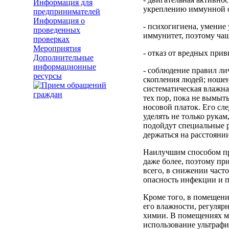
Информация для
укреплению иммунной си
предпринимателей
Информация о
- психогигиена, умение
проведенных
иммунитет, поэтому ча
проверках
Мероприятия
- отказ от вредных прив
Дополнительные
информационные
- соблюдение правил ли
ресурсы
скопления людей; ноше
систематическая влажна
тех пор, пока не вымыт
носовой платок. Его сл
уделять не только рука
подойдут специальные р
держаться на расстоянии
Наилучшим способом про
даже более, поэтому пр
всего, в снижении част
опасность инфекции и п
Кроме того, в помещени
его влажности, регуля
химии. В помещениях ме
использование ультраф