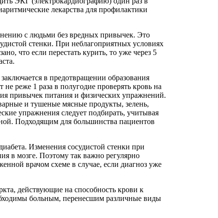
дить ЭКГ (электрокардиографию) один раз в
иаритмические лекарства для профилактики
авнению с людьми без вредных привычек. Это
судистой стенки. При неблагоприятных условиях
но, что если перестать курить, то уже через 5
аста.
заключается в предотвращении образования
 не реже 1 раза в полугодие проверять кровь на
ния привычек питания и физических упражнений.
тварные и тушеные мясные продукты, зелень,
ские упражнения следует подбирать, учитывая
вной. Подходящим для большинства пациентов
диабета.
Изменения сосудистой стенки при
ия в мозге. Поэтому так важно регулярно
оженной врачом схеме в случае, если диагноз уже
ркта, действующие на способность крови к
обходимы больным, перенесшим различные виды