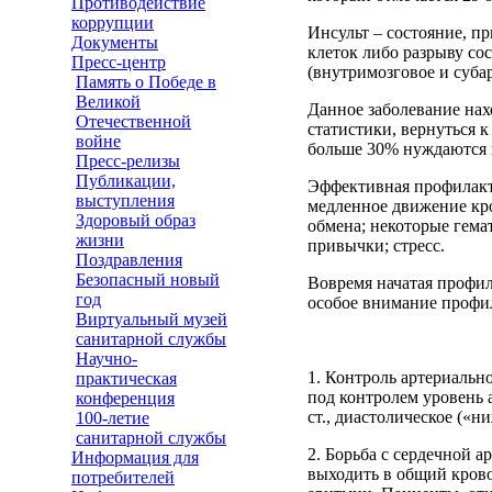
Противодействие
коррупции
Инсульт – состояние, п
Документы
клеток либо разрыву со
Пресс-центр
(внутримозговое и суба
Память о Победе в
Великой
Данное заболевание нах
Отечественной
статистики, вернуться 
войне
больше 30% нуждаются 
Пресс-релизы
Публикации,
Эффективная профилакти
выступления
медленное движение кро
Здоровый образ
обмена; некоторые гема
жизни
привычки; стресс.
Поздравления
Безопасный новый
Вовремя начатая профил
год
особое внимание профи
Виртуальный музей
санитарной службы
Научно-
1. Контроль артериальн
практическая
под контролем уровень 
конференция
ст., диастолическое («ни
100-летие
санитарной службы
2. Борьба с сердечной а
Информация для
выходить в общий крово
потребителей