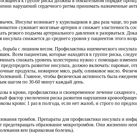
осящиеся к группе риска должны в обязательном порядке прохо
жении нарушений сердечного ритма принимать назначенные ант
ивычек.
Инсульт возникает у курильщиков в два раза чаще, по р
 никотин суживает мозговые артерии и снижает эластичность со
ть резкого подъема артериального давления и разорваться. Доказа
я инсульта снижается до среднего уровня у пациентов этого возр
, борьба с лишним весом.
Профилактика ишемического инсульта 
шек. Всем пациентам, которые находятся в группе риска, следует
ачинать снижать уровень холестерина нужно с помощью измене
т предупредить развитие инсульта, должно включать: паровые, о
чные продукты, нежирное мясо, рыбу, оливковое масло. Физиче
болеваний. Главное, чтобы физическая активность была ежедне
ным шагом по 30-60 минут каждый день.
козы в крови, профилактика и своевременное лечение сахарного 
ный фактор увеличения риска развития нарушения кровообращен
козы крови: 1 раз в полгода, если нет жалоб, и строго по предл
зования тромбов. Препараты для профилактики инсульта и инфа
т предотвращать образование микротромбов. Они жизненно не
левания вен (варикозная болезнь).