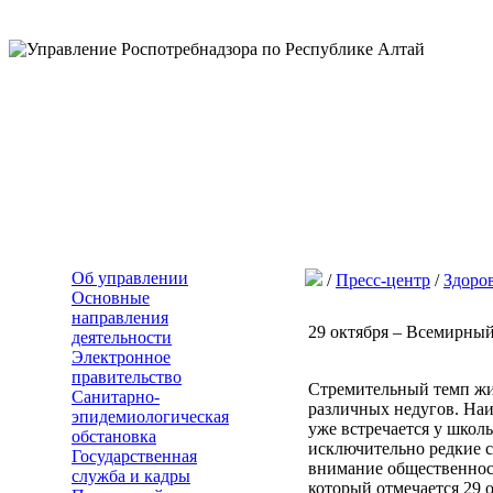
Об управлении
/
Пресс-центр
/
Здоро
Основные
направления
29 октября – Всемирный
деятельности
Электронное
правительство
Стремительный темп жиз
Санитарно-
различных недугов. Наи
эпидемиологическая
уже встречается у школь
обстановка
исключительно редкие сл
Государственная
внимание общественнос
служба и кадры
который отмечается 29 о