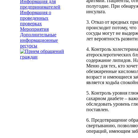
аритмии. Пациенты, отн
Информация для
полугодие. При обнару
предпринимателей
инсульта.
Информация о
проведенных
3. Отказ от вредных пр
проверках
происходит потому, что
Мероприятия
сосуды могут не выдержа
Дополнительные
лет вероятность развити
информационные
ресурсы
4. Контроль холестерина
атеросклеротических бля
содержание липидов. Н
Меню для тех, кто хоче
обезжиренные кисломоло
возраст и имеющиеся за
является ходьба спокой
5. Контроль уровня глю
сахарном диабете – важ
обследовать уровень глю
поставлен.
6. Предотвращение обра
свертыванию, позволяю
операций, имеющим забо