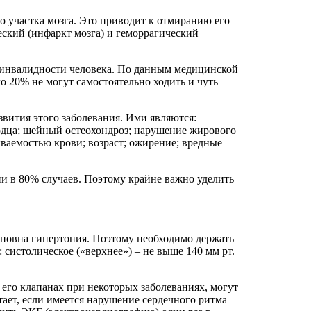
о участка мозга. Это приводит к отмиранию его
еский (инфаркт мозга) и геморрагический
и инвалидности человека. По данным медицинской
о 20% не могут самостоятельно ходить и чуть
вития этого заболевания. Ими являются:
ердца; шейный остеохондроз; нарушение жирового
ваемостью крови; возраст; ожирение; вредные
ии в 80% случаев. Поэтому крайне важно уделить
виновна гипертония. Поэтому необходимо держать
систолическое («верхнее») – не выше 140 мм рт.
 его клапанах при некоторых заболеваниях, могут
тает, если имеется нарушение сердечного ритма –