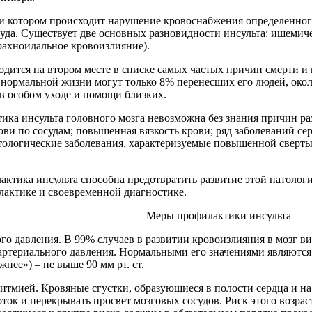
ри котором происходит нарушение кровоснабжения определенног
суда. Существует две основных разновидности инсульта: ишемич
рахноидальное кровоизлияние).
одится на втором месте в списке самых частых причин смерти 
к нормальной жизни могут только 8% перенесших его людей, окол
в особом уходе и помощи близких.
ка инсульта головного мозга невозможна без знания причин раз
ви по сосудам; повышенная вязкость крови; ряд заболеваний с
тологические заболевания, характеризуемые повышенной сверты
актика инсульта способна предотвратить развитие этой патолог
лактике и своевременной диагностике.
Меры профилактики инсульта
ого давления. В 99% случаев в развитии кровоизлияния в мозг 
артериального давления. Нормальными его значениями являются: 
жнее») – не выше 90 мм рт. ст.
ритмией.
Кровяные сгустки, образующиеся в полости сердца и на
ток и перекрывать просвет мозговых сосудов. Риск этого возрас