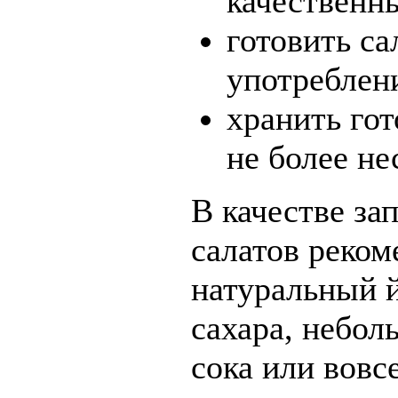
качественн
готовить са
употреблен
хранить го
не более не
В качестве за
салатов реком
натуральный й
сахара, небол
сока или вовсе