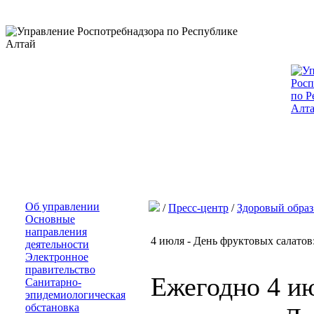
Об управлении
/
Пресс-центр
/
Здоровый образ
Основные
направления
4 июля - День фруктовых салатов
деятельности
Электронное
правительство
Ежегодно 4 ию
Санитарно-
эпидемиологическая
обстановка