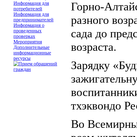
Горно-Алтай
Информация для
потребителей
Информация для
разного возр
предпринимателей
Информация о
сада до пред
проведенных
проверках
Мероприятия
возраста.
Дополнительные
информационные
ресурсы
Зарядку «Буд
зажигательн
воспитанник
тхэквондо Ре
Во Всемирны