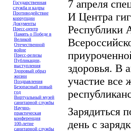
7 апреля спе
Государственная
служба и кадры
Противодействие
И Центра ги
коррупции
Документы
Республики А
Пресс-центр
Память о Победе в
Всероссийско
Великой
Отечественной
войне
приуроченно
Пресс-релизы
Публикации,
здоровья. В 
выступления
Здоровый образ
жизни
участие все 
Поздравления
Безопасный новый
республиканс
год
Виртуальный музей
санитарной службы
Научно-
Зарядиться п
практическая
конференция
день с заряд
100-летие
санитарной службы