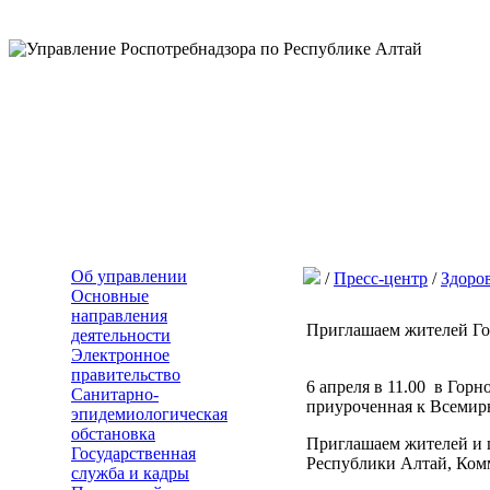
Об управлении
/
Пресс-центр
/
Здоро
Основные
направления
Приглашаем жителей Го
деятельности
Электронное
правительство
6 апреля в 11.00 в Гор
Санитарно-
приуроченная к Всемир
эпидемиологическая
обстановка
Приглашаем жителей и г
Государственная
Республики Алтай, Ком
служба и кадры