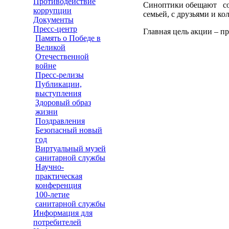
Противодействие
Синоптики обещают сол
коррупции
семьей, с друзьями и ко
Документы
Пресс-центр
Главная цель акции – п
Память о Победе в
Великой
Отечественной
войне
Пресс-релизы
Публикации,
выступления
Здоровый образ
жизни
Поздравления
Безопасный новый
год
Виртуальный музей
санитарной службы
Научно-
практическая
конференция
100-летие
санитарной службы
Информация для
потребителей