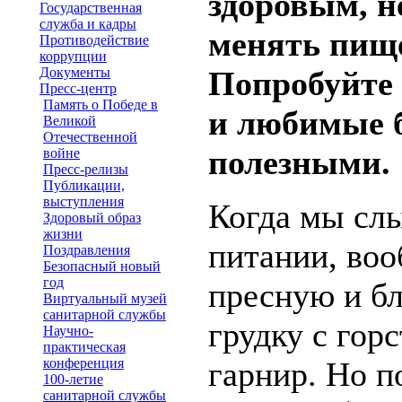
здоровым, н
Государственная
служба и кадры
менять пищ
Противодействие
коррупции
Документы
Попробуйте 
Пресс-центр
Память о Победе в
и любимые б
Великой
Отечественной
полезными.
войне
Пресс-релизы
Публикации,
выступления
Когда мы сл
Здоровый образ
жизни
питании, воо
Поздравления
Безопасный новый
год
пресную и б
Виртуальный музей
санитарной службы
грудку с гор
Научно-
практическая
конференция
гарнир. Но п
100-летие
санитарной службы