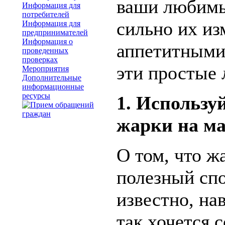
ваши любимы
Информация для
потребителей
сильно их из
Информация для
предпринимателей
Информация о
аппетитными
проведенных
проверках
эти простые 
Мероприятия
Дополнительные
информационные
ресурсы
1. Использу
жарки на ма
О том, что ж
полезный спо
известно, на
так хочется 