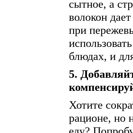
сытное, а ст
волокон дае
при пережев
использовать
блюдах, и для
5. Добавляй
компенсируй
Хотите сокра
рационе, но 
еду? Попробу