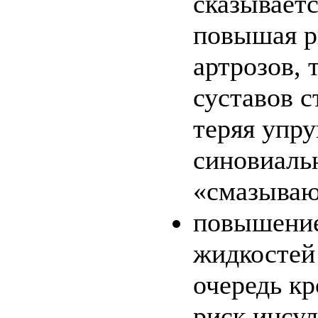
сказываетс
повышая р
артрозов, 
суставов с
теряя упру
синовиаль
«смазываю
повышение
жидкостей
очередь к
риск инсул