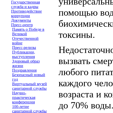
универсальны
Государственная
служба и кадры
помощью вод
Противодействие
коррупции
Документы
биохимическ
Пресс-центр
Память о Победе в
токсины.
Великой
Отечественной
войне
Недостаточн
Пресс-релизы
Публикации,
выступления
вызвать смер
Здоровый образ
жизни
любого питат
Поздравления
Безопасный новый
год
каждого чело
Виртуальный музей
санитарной службы
возраста и к
Научно-
практическая
конференция
до 70% воды
100-летие
санитарной службы