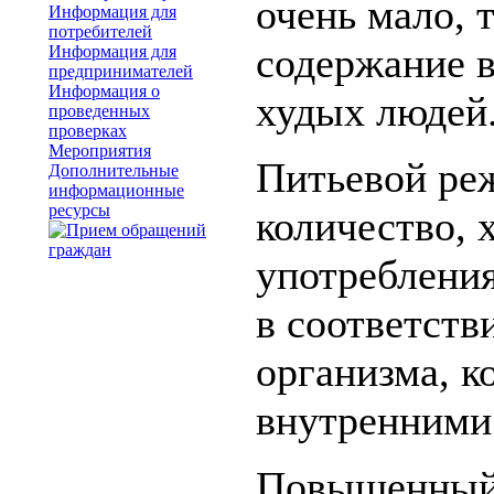
очень мало, 
Информация для
потребителей
содержание в
Информация для
предпринимателей
Информация о
худых людей
проведенных
проверках
Мероприятия
Питьевой ре
Дополнительные
информационные
ресурсы
количество, 
употребления
в соответств
организма, к
внутренними
Повышенный