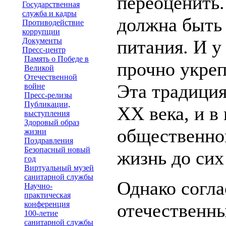
переоценить.
Государственная
служба и кадры
должна быть
Противодействие
коррупции
Документы
питания. И у
Пресс-центр
Память о Победе в
прочно укреп
Великой
Отечественной
Эта традиция
войне
Пресс-релизы
Публикации,
XX века, и в
выступления
Здоровый образ
общественно
жизни
Поздравления
Безопасный новый
жизнь до сих
год
Виртуальный музей
санитарной службы
Однако согл
Научно-
практическая
конференция
отечественн
100-летие
санитарной службы