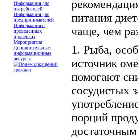
рекомендаци
Информация для
потребителей
питания диет
Информация для
предпринимателей
Информация о
чаще, чем ра
проведенных
проверках
Мероприятия
1. Рыба, осо
Дополнительные
информационные
ресурсы
источник оме
помогают сни
сосудистых з
употребление
порций проду
достаточным