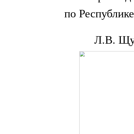
по Рес
Л.В. Щуч