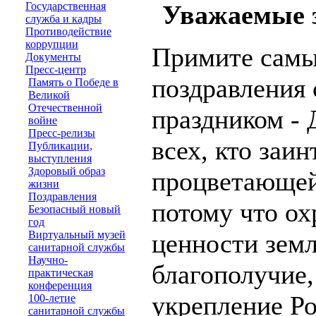
Государственная
Уважаемые з
служба и кадры
Противодействие
коррупции
Примите самы
Документы
Пресс-центр
поздравления
Память о Победе в
Великой
Отечественной
праздником - 
войне
Пресс-релизы
всех, кто заи
Публикации,
выступления
Здоровый образ
процветающей 
жизни
Поздравления
потому что о
Безопасный новый
год
Виртуальный музей
ценности земл
санитарной службы
Научно-
благополучие,
практическая
конференция
укрепление Ро
100-летие
санитарной службы