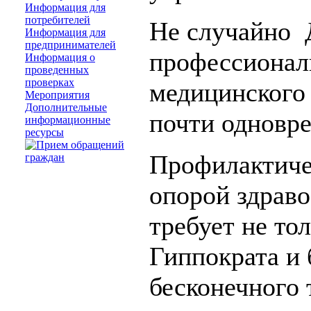
Информация для
потребителей
Не случайно 
Информация для
предпринимателей
профессионал
Информация о
проведенных
проверках
медицинского 
Мероприятия
Дополнительные
почти одновр
информационные
ресурсы
Профилактиче
опорой здрав
требует не то
Гиппократа и 
бесконечного 