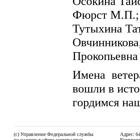
Осокина Таис
Фюрст М.П.; 
Тутыхина Та
Овчинникова
Прокопьевна 
Имена ветер
вошли в ист
гордимся на
(c) Управление Федеральной службы
Адрес: 6
по надзору в сфере защиты прав
Коммунис