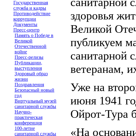
санитарной с
Государственная
служба и кадры
здоровья жит
Противодействие
коррупции
Документы
Великой Оте
Пресс-центр
Память о Победе в
публикуем м
Великой
Отечественной
войне
санитарной 
Пресс-релизы
Публикации,
ветеранам, 
выступления
Здоровый образ
жизни
Уже на второ
Поздравления
Безопасный новый
год
июня 1941 го
Виртуальный музей
санитарной службы
Ойрот-Тура б
Научно-
практическая
конференция
100-летие
«На основани
санитарной службы