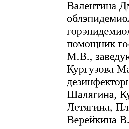
Валентина Д
облэпидемио
горэпидемио
помощник го
М.В., завед
Кургузова М
дезинфектор
Шалягина, Ку
Летягина, Пл
Верейкина В.