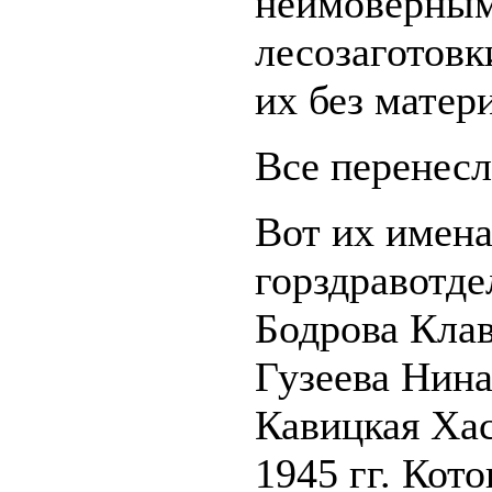
неимоверным
лесозаготовки
их без матер
Все перенесл
Вот их имен
горздравотде
Бодрова Клав
Гузеева Нина
Кавицкая Ха
1945 гг. Кот