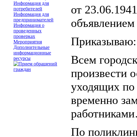
Информация для
от 23.06.1941
потребителей
Информация для
объявлением
предпринимателей
Информация о
проведенных
проверках
Приказываю:
Мероприятия
Дополнительные
информационные
Всем городс
ресурсы
произвести о
уходящих по
временно за
работникам
По поликлин