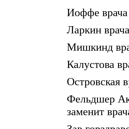
Иоффе врача 
Ларкин врача
Мишкинд вра
Калустова вр
Островская в
Фельдшер Ак
заменит врач
Зав горздрав