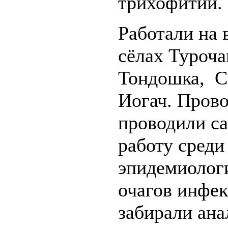
трихофитии.
Работали на
сёлах Туроча
Тондошка, Са
Иогач. Пров
проводили с
работу среди
эпидемиолог
очагов инфе
забирали ана