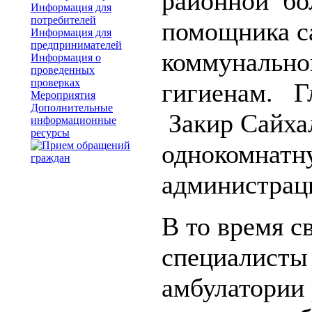
районной бо
Информация для
потребителей
помощника с
Информация для
предпринимателей
коммунально
Информация о
проведенных
проверках
гигиенам. Г
Мероприятия
Дополнительные
Закир Сайха
информационные
ресурсы
однокомнатн
администрац
В то время с
специалисты 
амбулатории