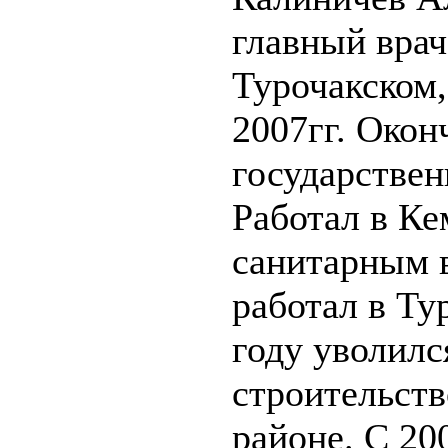
главный вра
Турочакском,
2007гг. Око
государствен
Работал в Ке
санитарным в
работал в Ту
году уволилс
строительств
районе. С 200