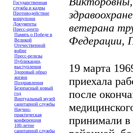
Викторовны,
Государственная
служба и кадры
здравоохране
Противодействие
коррупции
Документы
ветерана тр
Пресс-центр
Память о Победе в
Федерации, 
Великой
Отечественной
войне
Пресс-релизы
Публикации,
19 марта 196
выступления
Здоровый образ
жизни
приехала раб
Поздравления
Безопасный новый
после оконча
год
Виртуальный музей
медицинског
санитарной службы
Научно-
практическая
принимали в
конференция
100-летие
санитарной службы