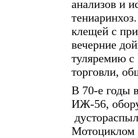
анализов и и
тениаринхоз
клещей с при
вечерние до
туляремию с
торговли, об
В 70-е годы
ИЖ-56, обор
дустораспыл
Мотоциклом я