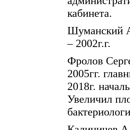
администрат
кабинета.
Шуманский А
– 2002г.г.
Фролов Серге
2005гг. глав
2018г. начал
Увеличил пл
бактериологи
Калиничев А