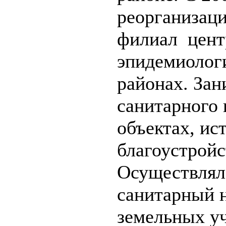
реорганизац
филиал цент
эпидемиолог
районах. За
санитарного 
объектах, ис
благоустройс
Осуществлял
санитарный н
земельных уч