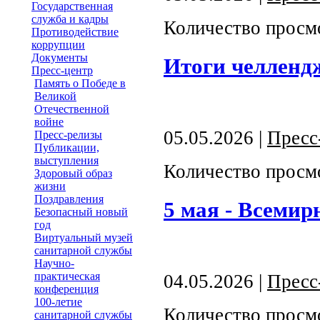
Государственная
служба и кадры
Количество просм
Противодействие
коррупции
Документы
Итоги челленд
Пресс-центр
Память о Победе в
Великой
Отечественной
войне
05.05.2026 |
Пресс
Пресс-релизы
Публикации,
выступления
Количество просм
Здоровый образ
жизни
Поздравления
5 мая - Всемир
Безопасный новый
год
Виртуальный музей
санитарной службы
Научно-
практическая
04.05.2026 |
Пресс
конференция
100-летие
Количество просм
санитарной службы