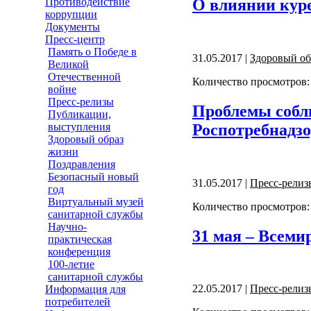
О влиянии куре
Противодействие
коррупции
Документы
Пресс-центр
Память о Победе в
31.05.2017 |
Здоровый об
Великой
Отечественной
Количество просмотров:
войне
Пресс-релизы
Проблемы соблю
Публикации,
Роспотребнадзо
выступления
Здоровый образ
жизни
Поздравления
Безопасный новый
31.05.2017 |
Пресс-релиз
год
Виртуальный музей
Количество просмотров:
санитарной службы
Научно-
31 мая – Всеми
практическая
конференция
100-летие
санитарной службы
22.05.2017 |
Пресс-релиз
Информация для
потребителей