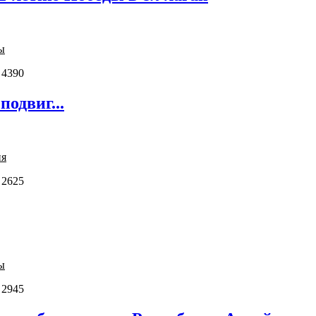
ы
 4390
одвиг...
ия
 2625
ы
 2945