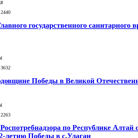
ия
 2440
лавного государственного санитарного в
ы
 3632
годовщине Победы в Великой Отечествен
ы
 2263
Роспотребнадзора по Республике Алтай 
2-летию Победы в с.Улаган