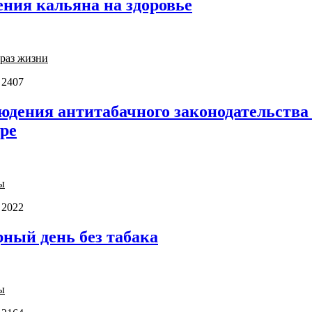
ния кальяна на здоровье
раз жизни
 2407
дения антитабачного законодательства 
ре
ы
 2022
рный день без табака
ы