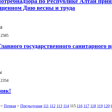
отребнадзора по Республике Алтай прин
ященном Дню весны и труда
ия
 2585
лавного государственного санитарного в
ы
 2354
ник!
<<
Первая
<
Предыдущая
111
112
113
114
115
116
117
118
119
120