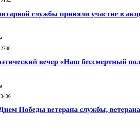
 2164
итарной службы приняли участие в акци
ы
 2748
этический вечер «Наш бессмертный по
ы
 3436
 Днем Победы ветерана службы, ветеран