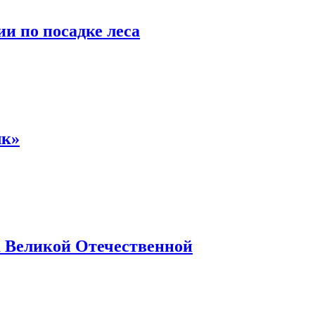
и по посадке леса
лк»
а Великой Отечественной