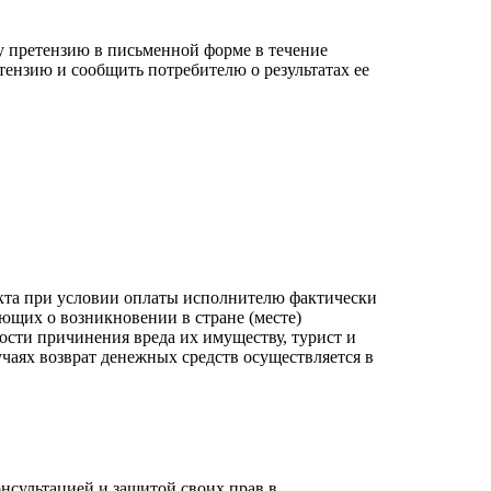
ру претензию в письменной форме в течение
тензию и сообщить потребителю о результатах ее
укта при условии оплаты исполнителю фактически
ующих о возникновении в стране (месте)
ости причинения вреда их имуществу, турист и
учаях возврат денежных средств осуществляется в
онсультацией и защитой своих прав в