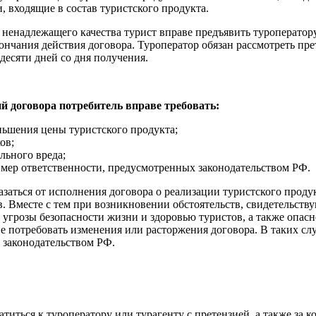
, входящие в состав туристского продукта.
г ненадлежащего качества турист вправе предъявить туроперато
кончания действия договора. Туроператор обязан рассмотреть пре
десяти дней со дня получения.
 договора потребитель вправе требовать:
ньшения цены туристского продукта;
ов;
льного вреда;
мер ответственности, предусмотренных законодательством РФ.
азаться от исполнения договора о реализации туристского прод
. Вместе с тем при возникновении обстоятельств, свидетельств
угрозы безопасности жизни и здоровью туристов, а также опасн
ве потребовать изменения или расторжения договора. В таких сл
 законодательством РФ.
титься к туроператору или турагенту с претензией, а также за к