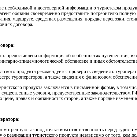
ие необходимой и достоверной информации о туристском продук
рагент обязаны своевременно предоставить потребителю полную
ния, маршруте, средствах размещения, порядке перевозки, стои
овиях договора.
овора:
ь предоставлена информация об особенностях путешествия, вк
анитарно-эпидемиологической обстановке и иных обстоятельства
тского продукта рекомендуется проверить сведения о туроперат
стре туроператоров, а также сведения о финансовом обеспечени
уристского продукта заключается в письменной форме, в том чис
 существенные условия, предусмотренные законодательством РФ,
о цене, правах и обязанностях сторон, а также порядке изменени
ератора:
усмотренную законодательством ответственность перед туристо
ру о реализации туристского продукта независимо от того, кем 