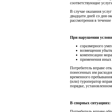
соответствующие услуги
В случае оказания услу
двадцати дней со дня о
рассмотрения в течение 
При нарушении условий
соразмерного уме
возмещения убытк
компенсации мора
применения иных 
Потребитель вправе отк
понесенных им расходов
временного пребывания 
(или) туроператор впра
порядке, установленном
В спорных ситуациях:
Потребитель вправе обра