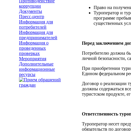
Противодействие
коррупции
Право на получен
Документы
Туроператор и ту
Пресс-центр
программе пребыва
Информация для
существенных усл
потребителей
Информация для
предпринимателей
Информация о
Перед заключением дог
проведенных
Потребителю должна быт
проверках
личной безопасности, с
Мероприятия
Дополнительные
При приобретении турис
информационные
Едином федеральном рее
ресурсы
Договор о реализации т
должны содержаться все
туристском продукте, ег
Ответственность туроп
Туроператор несет пред
обязательств по догово