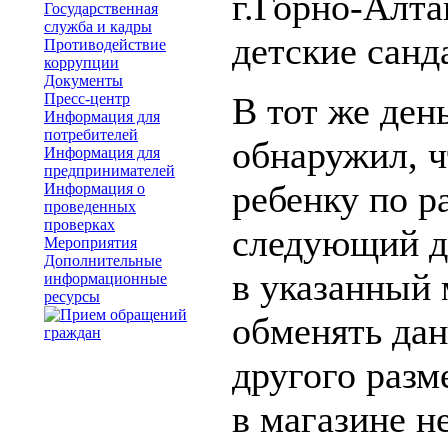
г.Горно-Алта
Государственная
служба и кадры
детские санд
Противодействие
коррупции
Документы
Пресс-центр
В тот же ден
Информация для
потребителей
обнаружил, ч
Информация для
предпринимателей
ребенку по р
Информация о
проведенных
проверках
следующий д
Мероприятия
Дополнительные
в указанный 
информационные
ресурсы
обменять да
другого разм
в магазине н