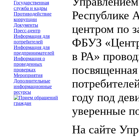
Управлением
Государственная
служба и кадры
Республике 
Противодействие
коррупции
Документы
центром по з
Пресс-центр
Информация для
ФБУЗ «Центр
потребителей
Информация для
в РА» провод
предпринимателей
Информация о
проведенных
посвященная
проверках
Мероприятия
потребителей
Дополнительные
информационные
ресурсы
году под дев
уверенные п
На сайте Упр