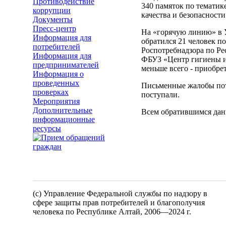
Противодействие
340 памяток по темати
коррупции
качества и безопасност
Документы
Пресс-центр
На «горячую линию» в 
Информация для
обратился 21 человек п
потребителей
Роспотребнадзора по Ре
Информация для
ФБУЗ «Центр гигиены и 
предпринимателей
меньше всего - приобре
Информация о
проведенных
Письменные жалобы пот
проверках
поступали.
Мероприятия
Дополнительные
Всем обратившимся даны
информационные
ресурсы
(c) Управление Федеральной службы по надзору в
сфере защиты прав потребителей и благополучия
человека по Республике Алтай,
2006—2024 г.