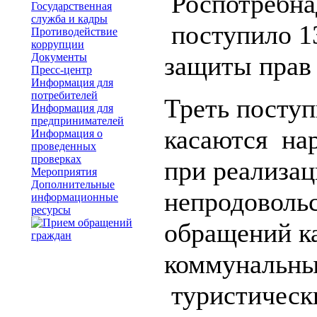
Роспотребна
Государственная
служба и кадры
поступило 1
Противодействие
коррупции
Документы
защиты прав 
Пресс-центр
Информация для
потребителей
Треть посту
Информация для
предпринимателей
касаются на
Информация о
проведенных
проверках
при реализа
Мероприятия
Дополнительные
непродовольс
информационные
ресурсы
обращений к
коммунальных
туристически