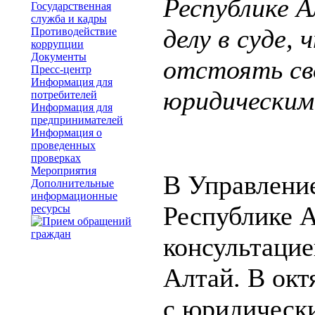
Республике А
Государственная
служба и кадры
делу в суде,
Противодействие
коррупции
Документы
отстоять св
Пресс-центр
Информация для
юридическим
потребителей
Информация для
предпринимателей
Информация о
проведенных
проверках
Мероприятия
В Управлени
Дополнительные
информационные
Республике А
ресурсы
консультацие
Алтай. В окт
с юридическ