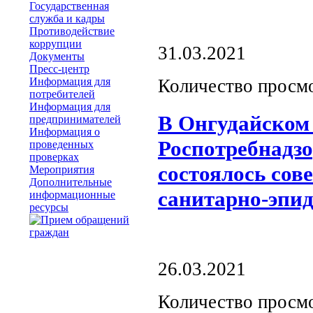
Государственная
служба и кадры
Противодействие
коррупции
31.03.2021
Документы
Пресс-центр
Информация для
Количество просм
потребителей
Информация для
В Онгудайском 
предпринимателей
Информация о
Роспотребнадзо
проведенных
проверках
состоялось сов
Мероприятия
Дополнительные
санитарно-эпи
информационные
ресурсы
26.03.2021
Количество просм