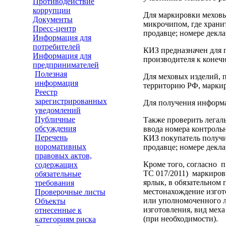
Противодействие
коррупции
Для маркировки меховы
Документы
микрочипом, где хранит
Пресс-центр
продавце; номере декла
Информация для
потребителей
КИЗ предназначен для 
Информация для
производителя к конеч
предпринимателей
Полезная
Для меховых изделий, 
информация
территорию РФ, маркир
Реестр
зарегистрированных
Для получения информа
уведомлений
Публичные
Также проверить легал
обсуждения
ввода номера контрольн
Перечень
КИЗ покупатель получи
норомативных
продавце; номере декла
правовых актов,
Кроме того, согласно 
содержащих
ТС 017/2011) маркировк
обязательные
ярлык, в обязательном
требования
местонахождение изгот
Проверочные листы
или уполномоченного ли
Объекты
изготовления, вид меха
отнесенные к
(при необходимости).
категориям риска