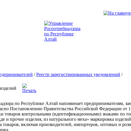
едпринимателей
/
Реестр зарегистрированных уведомлений
/
 изделий
адзора по Республике Алтай напоминает предпринимателям, зан
ласно Постановлению Правительства Российской Федерации от 1
ки товаров контрольными (идентификационными) знаками по т
е и прочие изделия, из натурального меха» маркировка изделий 
та товаров, включая производителей, импортеров, оптовых и ро
ынка.