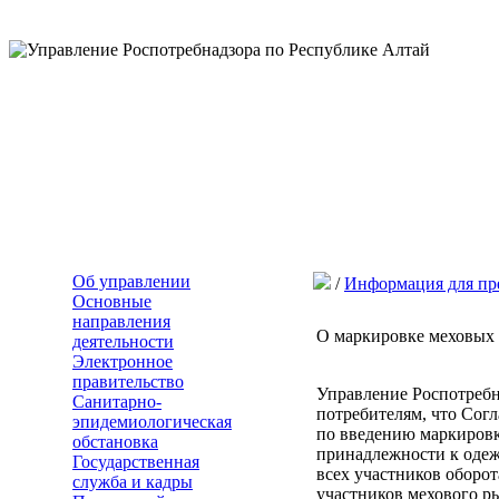
Об управлении
/
Информация для пр
Основные
направления
О маркировке меховых
деятельности
Электронное
правительство
Управление Роспотребн
Санитарно-
потребителям, что Сог
эпидемиологическая
по введению маркиров
обстановка
принадлежности к одежд
Государственная
всех участников оборо
служба и кадры
участников мехового р