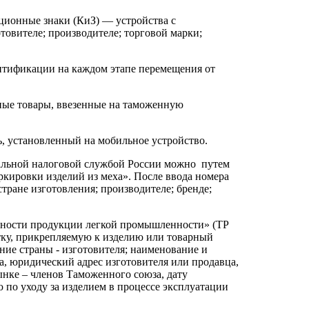
ионные знаки (КиЗ) — устройства с
товителе; производителе; торговой марки;
ентификации на каждом этапе перемещения от
ные товары, ввезенные на таможенную
, установленный на мобильное устройство.
альной налоговой службой России можно путем
ркировки изделий из меха». После ввода номера
тране изготовления; производителе; бренде;
пасности продукции легкой промышленности» (ТР
етку, прикрепляемую к изделию или товарный
ние страны - изготовителя; наименование и
, юридический адрес изготовителя или продавца,
ынке – членов Таможенного союза, дату
ю по уходу за изделием в процессе эксплуатации