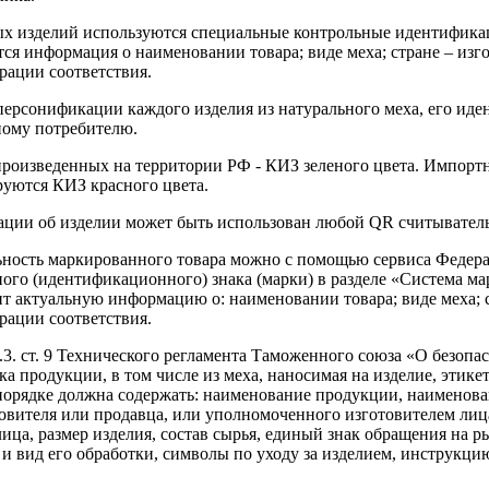
х изделий используются специальные контрольные идентификац
ся информация о наименовании товара; виде меха; стране – изго
рации соответствия.
персонификации каждого изделия из натурального меха, его ид
ному потребителю.
произведенных на территории РФ - КИЗ зеленого цвета. Импорт
уются КИЗ красного цвета.
ции об изделии может быть использован любой QR считыватель
ьность маркированного товара можно с помощью сервиса Федер
ого (идентификационного) знака (марки) в разделе «Система ма
т актуальную информацию о: наименовании товара; виде меха; с
рации соответствия.
п.3. ст. 9 Технического регламента Таможенного союза «О безо
а продукции, в том числе из меха, наносимая на изделие, этик
 порядке должна содержать: наименование продукции, наименова
овителя или продавца, или уполномоченного изготовителем лица
ца, размер изделия, состав сырья, единый знак обращения на р
 и вид его обработки, символы по уходу за изделием, инструкци