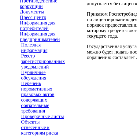
Противодействие
допускается без лиценз
коррупции
Документы
Приказом Роспотребнад
Пресс-центр
по лицензированию дея
Информация для
порядок предоставлени
потребителей
которому требуется ок
Информация для
текущего года.
предпринимателей
Полезная
Государственная услуг
информация
можно будет подать по
Реестр
обращению составляет 2
зарегистрированных
уведомлений
Публичные
обсуждения
Перечень
норомативных
правовых актов,
содержащих
обязательные
требования
Проверочные листы
Объекты
отнесенные к
категориям риска