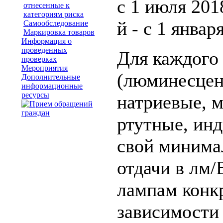
с 1 июля 2018
отнесенные к
категориям риска
й - с 1 января
Самообследование
Маркировка товаров
Информация о
проведенных
Для каждого
проверках
Мероприятия
(люминесцен
Дополнительные
информационные
ресурсы
натриевые, 
ртутные, ин
свой минима
отдачи в лм/
лампам конк
зависимости