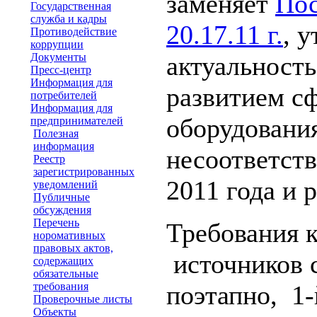
заменяет
Пос
Государственная
служба и кадры
20.17.11 г.
, 
Противодействие
коррупции
Документы
актуальность
Пресс-центр
Информация для
развитием с
потребителей
Информация для
оборудовани
предпринимателей
Полезная
информация
несоответст
Реестр
зарегистрированных
2011 года и 
уведомлений
Публичные
обсуждения
Перечень
Требования 
норомативных
правовых актов,
источников 
содержащих
обязательные
требования
поэтапно, 1-
Проверочные листы
Объекты