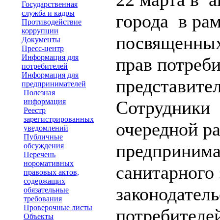
Государственная
служба и кадры
города в ра
Противодействие
коррупции
посвященны
Документы
Пресс-центр
Информация для
прав потреб
потребителей
Информация для
представите
предпринимателей
Полезная
информация
Сотрудники 
Реестр
зарегистрированных
очередной р
уведомлений
Публичные
предпринима
обсуждения
Перечень
норомативных
санитарного 
правовых актов,
содержащих
законодатель
обязательные
требования
Проверочные листы
потребителей
Объекты