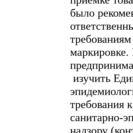
было рекоме
ответственн
требованиям
маркировке.
предпринима
изучить Еди
эпидемиолог
требования 
санитарно-э
надзору (кон