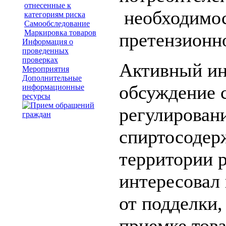
отнесенные к
необходимос
категориям риска
Самообследование
Маркировка товаров
претензионн
Информация о
проведенных
проверках
Активный ин
Мероприятия
Дополнительные
обсуждение 
информационные
ресурсы
регулирован
спиртосодер
территории 
интересовал 
от подделки,
приемке тов