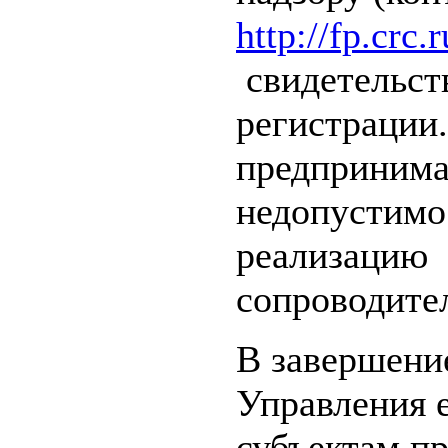
http://fp.crc.r
свидетельств
регистрации
предпринима
недопустим
реализацию 
сопроводите
В завершени
Управления е
субъектам п