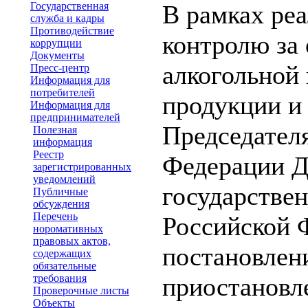
Государственная
В рамках ре
служба и кадры
Противодействие
контролю за
коррупции
Документы
алкогольной
Пресс-центр
Информация для
потребителей
продукции и
Информация для
предпринимателей
Председател
Полезная
информация
Реестр
Федерации Д
зарегистрированных
уведомлений
государстве
Публичные
обсуждения
Перечень
Российской 
норомативных
правовых актов,
постановлени
содержащих
обязательные
требования
приостановл
Проверочные листы
Объекты