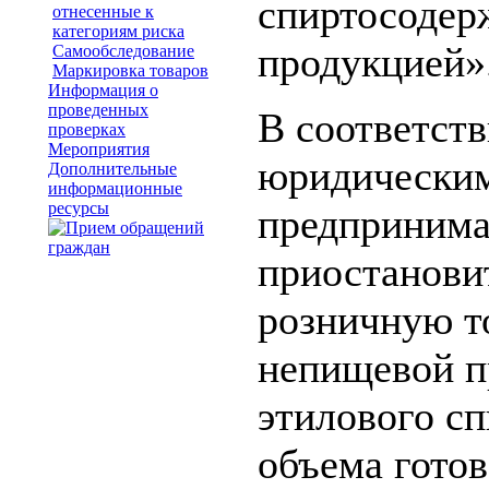
спиртосодер
отнесенные к
категориям риска
продукцией»
Самообследование
Маркировка товаров
Информация о
проведенных
В соответст
проверках
Мероприятия
юридическим
Дополнительные
информационные
ресурсы
предпринима
приостановит
розничную т
непищевой п
этилового сп
объема готов