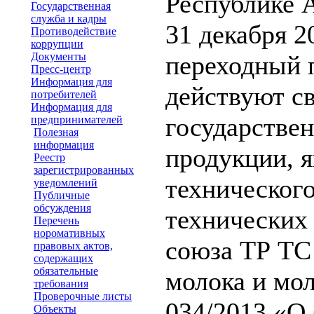
Республике А
Государственная
служба и кадры
31 декабря 2
Противодействие
коррупции
Документы
переходный п
Пресс-центр
Информация для
действуют св
потребителей
Информация для
государстве
предпринимателей
Полезная
информация
продукции, 
Реестр
зарегистрированных
техническог
уведомлений
Публичные
обсуждения
технических
Перечень
норомативных
союза ТР ТС
правовых актов,
содержащих
обязательные
молока и мо
требования
Проверочные листы
034/2013 «О 
Объекты