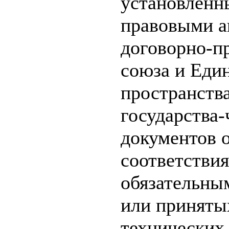
установлен
правовыми а
договорно-п
союза и Еди
пространства
государства-
документов 
соответстви
обязательны
или принятых
технических 