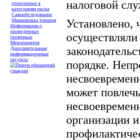
налоговой слу
отнесенные к
категориям риска
Самообследование
Установлено, 
Маркировка товаров
Информация о
проведенных
осуществляли
проверках
Мероприятия
законодательс
Дополнительные
информационные
ресурсы
порядке. Непр
несвоевременн
может повлечь
несвоевременн
организации 
профилактиче