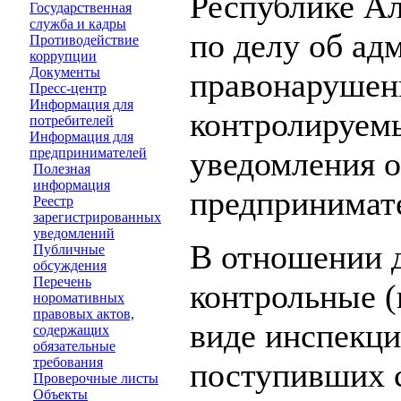
Республике Ал
Государственная
служба и кадры
по делу об ад
Противодействие
коррупции
Документы
правонарушен
Пресс-центр
Информация для
контролируемы
потребителей
Информация для
предпринимателей
уведомления о
Полезная
информация
предпринимате
Реестр
зарегистрированных
уведомлений
В отношении 
Публичные
обсуждения
Перечень
контрольные (
норомативных
правовых актов,
виде инспекци
содержащих
обязательные
требования
поступивших 
Проверочные листы
Объекты