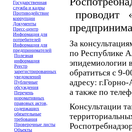
Роспотребна
Государственная
служба и кадры
проводит «Д
Противодействие
коррупции
Документы
предпринима
Пресс-центр
Информация для
потребителей
За консультация
Информация для
предпринимателей
по Республике А
Полезная
эпидемиологии 
информация
Реестр
обратиться с 9-0
зарегистрированных
уведомлений
адресу: г.Горно
Публичные
обсуждения
а также по телеф
Перечень
норомативных
правовых актов,
Консультации та
содержащих
обязательные
территориальны
требования
Роспотребнадзор
Проверочные листы
Объекты