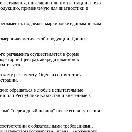
роглатывания, ингаляции или имплантации в тело
 продукцию, применяемую для диагностики и
регламента, подлежит маркировке единым знаком
фюмерно-косметической продукции. Данные
го регламента осуществляется в форме
оратории (центра), аккредитованной в
зательств.
скому регламенту. Оценка соответствия
истрации.
можно обращаться в любые испытательные
ии или Республике Казахстан и внесенные в
торый "переходный период" после его вступления
 соответствии с обязательными требованиями,
дательством государства - члена Таможенного