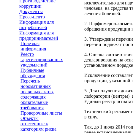
Противодействие
исключительно для нар
коррупции
человека, на средства
Документы
лечения болезней.
Пресс-центр
Информация для
2. Парфюмерно-космети
потребителей
обращения продукции н
Информация для
предпринимателей
3. Утверждены перечни
Полезная
перечни подлежат пост
информация
Реестр
4. Оценка соответстви
зарегистрированных
декларирования на осн
уведомлений
установленном порядке 
Публичные
Исключение составляет
обсуждения
продукции, указанной 
Перечень
норомативных
5. Для получения дока
правовых актов,
лаборатории (центры),
содержащих
Единый реестр испытат
обязательные
требования
Технический регламент 
Проверочные листы
в силу.
Объекты
отнесенные к
Так, до 1 июля 2014 го
категориям риска
ранее установленными 