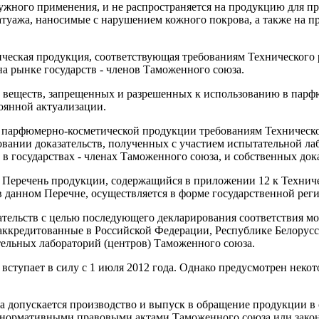
ужного применения, и не распространяется на продукцию для п
 татуажа, наносимые с нарушением кожного покрова, а также на
ческая продукция, соответствующая требованиям Технического 
а рынке государств - членов Таможенного союза.
 веществ, запрещенных и разрешенных к использованию в пар
оянной актуализации.
я парфюмерно-косметической продукции требованиям Техническо
овании доказательств, полученных с участием испытательной лаб
в государствах - членах Таможенного союза, и собственных дока
 Перечень продукции, содержащийся в приложении 12 к Техниче
в данном Перечне, осуществляется в форме государственной рег
зательств с целью последующего декларирования соответствия 
 аккредитованные в Российской Федерации, Республике Белорусс
ельных лабораторий (центров) Таможенного союза.
вступает в силу с 1 июля 2012 года. Однако предусмотрен неко
да допускается производство и выпуск в обращение продукции в
нормативными правовыми актами Таможенного союза или законо