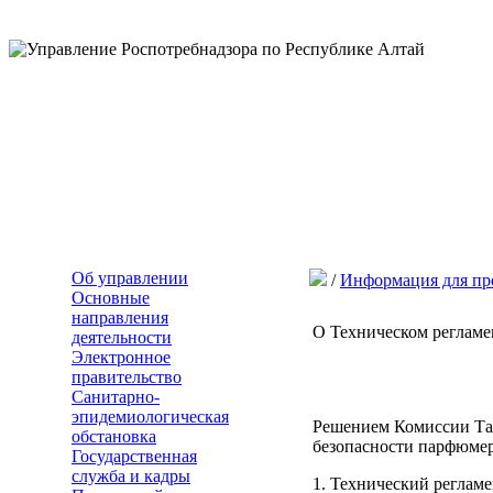
Об управлении
/
Информация для пр
Основные
направления
О Техническом реглам
деятельности
Электронное
правительство
Санитарно-
эпидемиологическая
Решением Комиссии Там
обстановка
безопасности парфюмер
Государственная
служба и кадры
1. Технический реглам