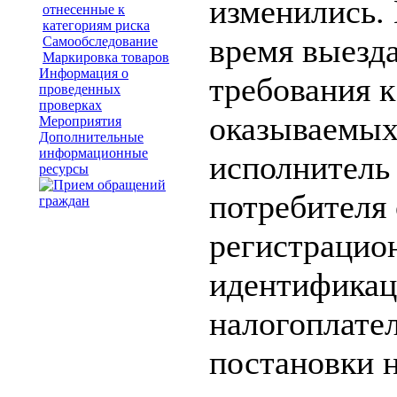
изменились.
отнесенные к
категориям риска
время выезда
Самообследование
Маркировка товаров
Информация о
требования 
проведенных
проверках
оказываемых
Мероприятия
Дополнительные
информационные
исполнитель 
ресурсы
потребителя
регистрацио
идентифика
налогоплате
постановки н