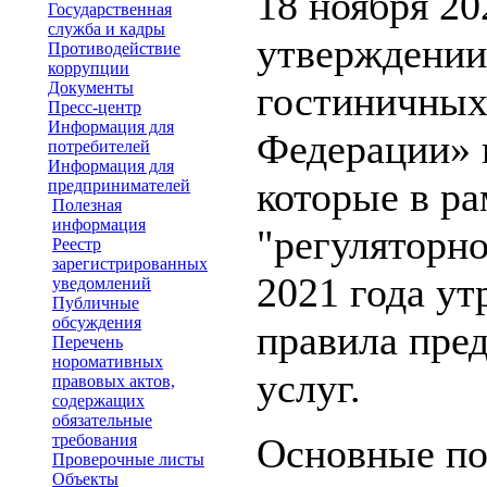
18 ноября 20
Государственная
служба и кадры
утверждении
Противодействие
коррупции
Документы
гостиничных
Пресс-центр
Информация для
Федерации» 
потребителей
Информация для
которые в р
предпринимателей
Полезная
информация
"регуляторно
Реестр
зарегистрированных
2021 года ут
уведомлений
Публичные
обсуждения
правила пре
Перечень
норомативных
услуг.
правовых актов,
содержащих
обязательные
требования
Основные по
Проверочные листы
Объекты