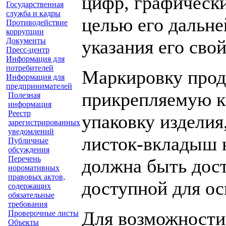
цифр, графически
Государственная
служба и кадры
целью его дальне
Противодействие
коррупции
Документы
указания его свой
Пресс-центр
Информация для
потребителей
Маркировку проду
Информация для
предпринимателей
прикрепляемую к
Полезная
информация
Реестр
упаковку изделия
зарегистрированных
уведомлений
листок-вкладыш 
Публичные
обсуждения
Перечень
должна быть дост
норомативных
правовых актов,
доступной для ос
содержащих
обязательные
требования
Для возможности
Проверочные листы
Объекты