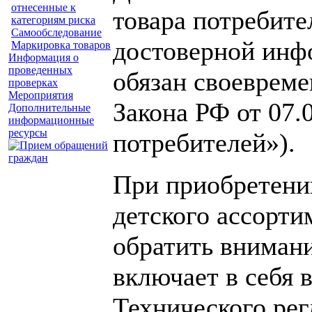
отнесенные к
товара потребите
категориям риска
Самообследование
достоверной инфо
Маркировка товаров
Информация о
проведенных
обязан своевреме
проверках
Мероприятия
Закона РФ от 07.
Дополнительные
информационные
ресурсы
потребителей»).
При приобретени
детского ассорти
обратить внимани
включает в себя 
Технического ре