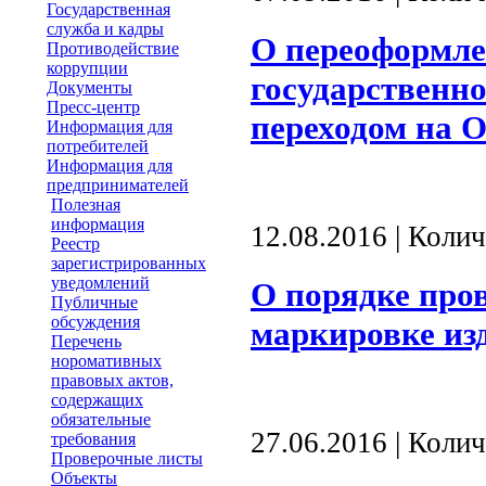
Государственная
служба и кадры
О переоформле
Противодействие
коррупции
государственно
Документы
Пресс-центр
переходом на 
Информация для
потребителей
Информация для
предпринимателей
Полезная
информация
12.08.2016 | Коли
Реестр
зарегистрированных
уведомлений
О порядке про
Публичные
обсуждения
маркировке изд
Перечень
норомативных
правовых актов,
содержащих
обязательные
27.06.2016 | Коли
требования
Проверочные листы
Объекты