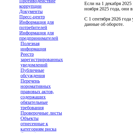
Противодействие
Если на 1 декабря 2025
коррупции
ноября 2025 года, они 
Документы
Пресс-центр
С 1 сентября 2026 года
Информация для
данные об обороте.
потребителей
Информация для
предпринимателей
Полезная
информация
Реестр
зарегистрированных
уведомлений
Публичные
обсуждения
Перечень
норомативных
правовых актов,
содержащих
обязательные
требования
Проверочные листы
Объекты
отнесенные к
категориям риска