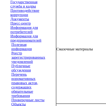
Государственная
служба и кадры
Противодействие
коррупции
Документы
Пресс-центр
Информация для
потребителей
Информация для
предпринимателей
Полезная
информация
Смазочные материалы
Реестр
зарегистрированных
уведомлений
Публичные
обсуждения
Перечень
норомативных
правовых актов,
содержащих
обязательные
требования
Проверочные листы
Объекты