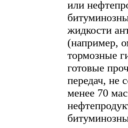
или нефтепр
битуминозны
жидкости ан
(например, о
тормозные г
готовые про
передач, не
менее 70 ма
нефтепродук
битуминозны