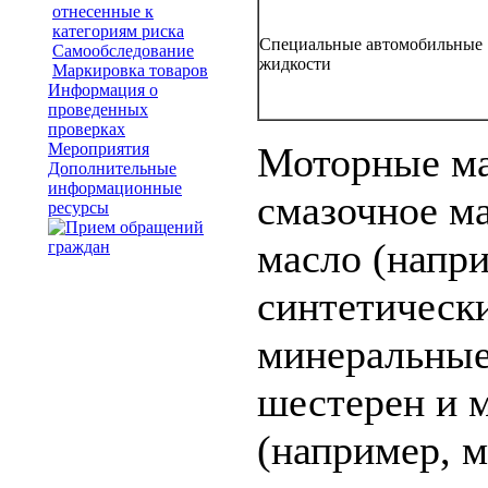
отнесенные к
категориям риска
Специальные автомобильные
Самообследование
жидкости
Маркировка товаров
Информация о
проведенных
проверках
Мероприятия
Моторные ма
Дополнительные
информационные
смазочное м
ресурсы
масло (напр
синтетически
минеральные,
шестерен и м
(например, м