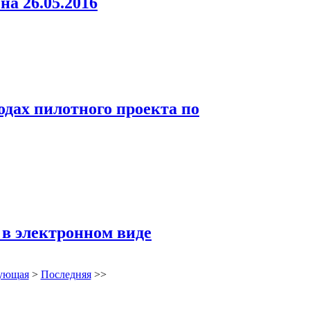
а 26.05.2016
одах пилотного проекта по
 в электронном виде
ующая
>
Последняя
>>