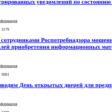
трированных уведомлений по состоянию н
нформация
 3179
 сотрудниками Роспотребнадзора мошенн
лей приобретения информационных мат
нформация
 3001
роводим День открытых дверей для пред
нформация