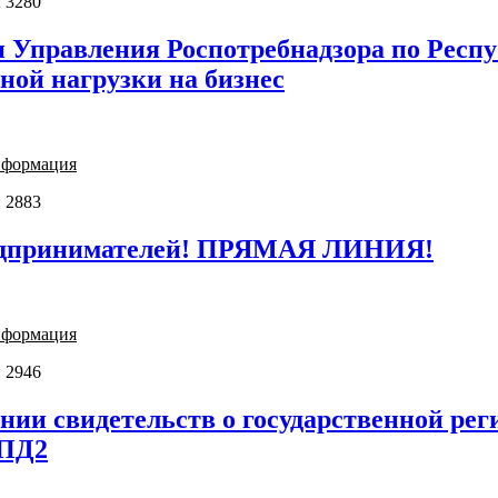
 3280
и Управления Роспотребнадзора по Респ
ной нагрузки на бизнес
нформация
 2883
дпринимателей! ПРЯМАЯ ЛИНИЯ!
нформация
 2946
ии свидетельств о государственной реги
КПД2