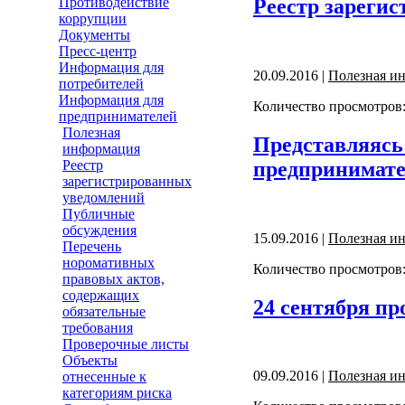
Реестр зарегис
Противодействие
коррупции
Документы
Пресс-центр
Информация для
20.09.2016 |
Полезная и
потребителей
Информация для
Количество просмотров:
предпринимателей
Полезная
Представляясь
информация
предпринимате
Реестр
зарегистрированных
уведомлений
Публичные
обсуждения
15.09.2016 |
Полезная и
Перечень
норомативных
Количество просмотров:
правовых актов,
содержащих
24 сентября п
обязательные
требования
Проверочные листы
Объекты
09.09.2016 |
Полезная и
отнесенные к
категориям риска