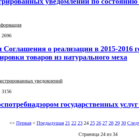
трированных уведомлений по состоянию н
нформация
 2696
Соглашения о реализации в 2015-2016 г
ировки товаров из натурального меха
егистрированных уведомлений
 3156
спотребнадзором государственных услуг
<<
Первая
<
Предыдущая
21
22
23
24
25
26
27
28
29
30
След
Страница 24 из 34