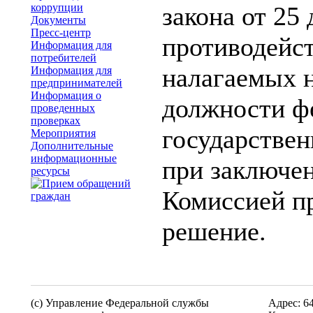
коррупции
закона от 25
Документы
Пресс-центр
противодейс
Информация для
потребителей
налагаемых 
Информация для
предпринимателей
Информация о
должности ф
проведенных
проверках
государстве
Мероприятия
Дополнительные
информационные
при заключен
ресурсы
Комиссией п
решение.
(c) Управление Федеральной службы
Адрес: 6