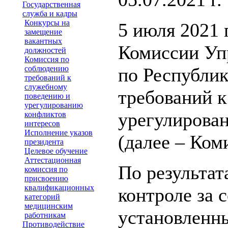
Государственная
служба и кадры
Конкурсы на
5 июля 2021 
замещение
вакантных
Комиссии Уп
должностей
Комиссия по
соблюдению
по Республи
требований к
служебному
требований 
поведению и
урегулированию
урегулирова
конфликтов
интересов
Исполнение указов
(далее – Ком
президента
Целевое обучение
Аттестационная
По результат
комиссия по
присвоению
квалификационных
контроле за 
категорий
медицинским
установленны
работникам
Противодействие