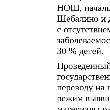
НОШ, начальн
Шебалино и д
с отсутствие
заболеваемо
30 % детей.
Проведенный
государстве
переводу на
режим выявил
материалы р