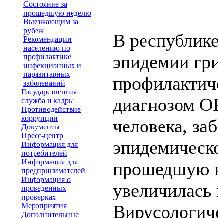
Состояние за
прошедшую неделю
Выезжающим за
рубеж
В республике
Рекомендации
населению по
эпидемии гр
профилактике
инфекционных и
паразитарных
профилактич
заболеваний
Государственная
диагнозом О
служба и кадры
Противодействие
коррупции
человека, за
Документы
Пресс-центр
эпидемическо
Информация для
потребителей
Информация для
прошедшую н
предпринимателей
Информация о
увеличилась 
проведенных
проверках
Мероприятия
Вирусологич
Дополнительные