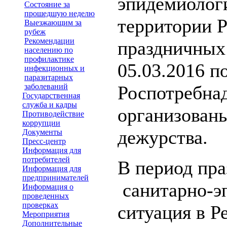
эпидемиологи
Состояние за
прошедшую неделю
территории Р
Выезжающим за
рубеж
Рекомендации
праздничных
населению по
профилактике
05.03.2016 п
инфекционных и
паразитарных
заболеваний
Роспотребнад
Государственная
служба и кадры
организован
Противодействие
коррупции
дежурства.
Документы
Пресс-центр
Информация для
потребителей
В период пр
Информация для
предпринимателей
санитарно-э
Информация о
проведенных
проверках
ситуация в Р
Мероприятия
Дополнительные