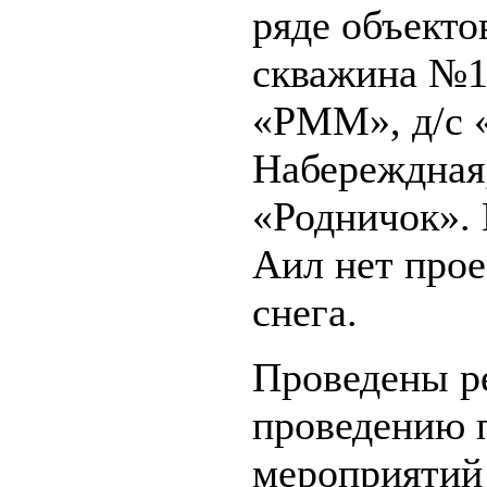
ряде объект
скважина №1
«РММ», д/с «
Набереждная,
«Родничок». 
Аил нет прое
снега.
Проведены ре
проведению 
мероприятий