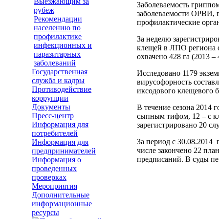
Выезжающим за
Заболеваемость гриппом
рубеж
заболеваемости ОРВИ, в
Рекомендации
профилактические орга
населению по
профилактике
За неделю зарегистриро
инфекционных и
клещей в ЛПО региона о
паразитарных
охвачено 428 га (2013 – 
заболеваний
Государственная
Исследовано 1179 экзем
служба и кадры
вирусофорность составл
Противодействие
иксодового клещевого б
коррупции
Документы
В течение сезона 2014 
Пресс-центр
сыпным тифом, 12 – с к
Информация для
зарегистрировано 20 сл
потребителей
За период с 30.08.2014 
Информация для
числе закончено 22 пла
предпринимателей
предписаний. В суды пе
Информация о
проведенных
проверках
Мероприятия
Дополнительные
информационные
ресурсы