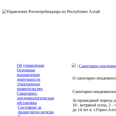
Об управлении
/
Санитарно-эпидемио
Основные
направления
О санитарно-эпидемиоло
деятельности
Электронное
правительство
Санитарно-эпидемиологи
Санитарно-
эпидемиологическая
За прошедший период за
обстановка
10 - ветряной оспы, 2 – 
Состояние за
до 14 лет в г.Горно-Алт
прошедшую неделю