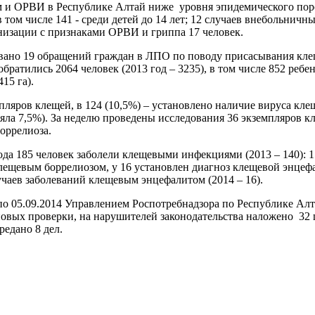
 и ОРВИ в Республике Алтай ниже уровня эпидемического порог
 том числе 141 - среди детей до 14 лет; 12 случаев внебольнич
низации с признаками ОРВИ и гриппа 17 человек.
вано 19 обращений граждан в ЛПО по поводу присасывания клещ
братились 2064 человек (2013 год – 3235), в том числе 852 реб
415 га).
пляров клещей, в 124 (10,5%) – установлено наличие вируса кле
яла 7,5%). За неделю проведены исследования 36 экземпляров кл
оррелиоза.
года 185 человек заболели клещевыми инфекциями (2013 – 140):
лещевым боррелиозом, у 16 установлен диагноз клещевой энцефа
учаев заболеваний клещевым энцефалитом (2014 – 16).
по 05.09.2014 Управлением Роспотребнадзора по Республике Алта
новых проверки, на нарушителей законодательства наложено 32 
редано 8 дел.