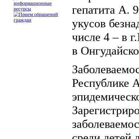
информационные
гепатита А. 
ресурсы
укусов безна
числе 4 – в г
в Онгудайско
Заболеваемо
Республике 
эпидемическо
Зарегистриро
заболеваемос
среди детей д