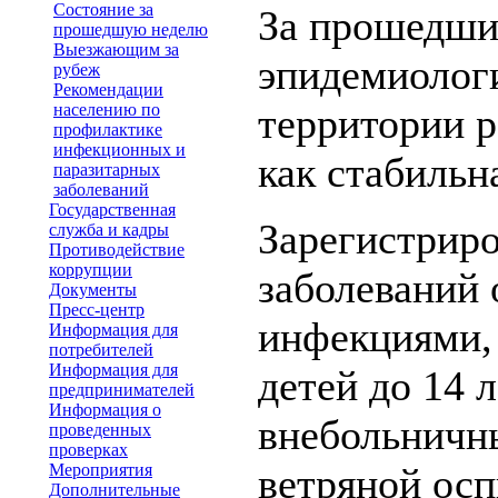
Состояние за
За прошедши
прошедшую неделю
Выезжающим за
эпидемиологи
рубеж
Рекомендации
населению по
территории р
профилактике
инфекционных и
как стабильн
паразитарных
заболеваний
Государственная
Зарегистриро
служба и кадры
Противодействие
коррупции
заболеваний
Документы
Пресс-центр
инфекциями, 
Информация для
потребителей
Информация для
детей до 14 л
предпринимателей
Информация о
внебольничны
проведенных
проверках
Мероприятия
ветряной осп
Дополнительные