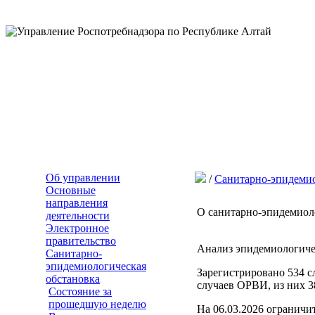
Об управлении
/
Санитарно-эпидемио
Основные
направления
О санитарно-эпидемиоло
деятельности
Электронное
правительство
Анализ эпидемиологичес
Санитарно-
эпидемиологическая
Зарегистрировано 534 с
обстановка
случаев ОРВИ, из них 38
Состояние за
прошедшую неделю
На 06.03.2026 огранич