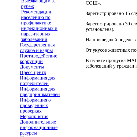
Выезжающим за
СОШ».
рубеж
Рекомендации
Зарегистрировано 15 слу
населению по
профилактике
Зарегистрировано 39 сл
инфекционных и
установлена).
паразитарных
заболеваний
На прошедшей неделе за
Государственная
От укусов животных пос
служба и кадры
Противодействие
В пункте пропуска МАП
коррупции
заболеваний у граждан 
Документы
Пресс-центр
Информация для
потребителей
Информация для
предпринимателей
Информация о
проведенных
проверках
Мероприятия
Дополнительные
информационные
ресурсы