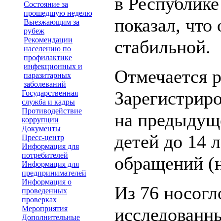
в Республик
Состояние за
прошедшую неделю
показал, что
Выезжающим за
рубеж
Рекомендации
стабильной.
населению по
профилактике
инфекционных и
Отмечается 
паразитарных
заболеваний
Зарегистриро
Государственная
служба и кадры
Противодействие
на предыдуще
коррупции
Документы
детей до 14 
Пресс-центр
Информация для
потребителей
обращений (н
Информация для
предпринимателей
Информация о
Из 76 носог
проведенных
проверках
Мероприятия
исследованн
Дополнительные