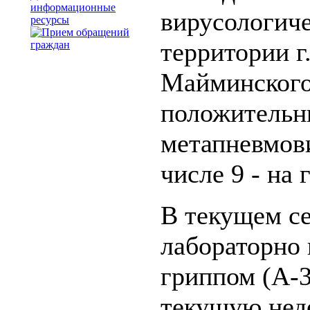
информационные
вирусологиче
ресурсы
территории г
Майминского
положительн
метапневмови
числе 9 - на 
В текущем се
лабораторно 
гриппом (А-33
текущую нед