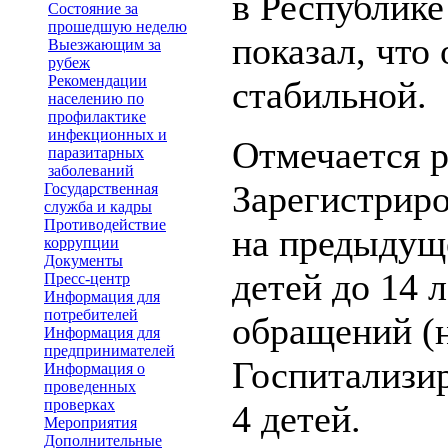
в Республик
Состояние за
прошедшую неделю
показал, что
Выезжающим за
рубеж
Рекомендации
стабильной.
населению по
профилактике
инфекционных и
Отмечается 
паразитарных
заболеваний
Зарегистрир
Государственная
служба и кадры
Противодействие
на предыдуще
коррупции
Документы
детей до 14 
Пресс-центр
Информация для
потребителей
обращений (н
Информация для
предпринимателей
Госпитализи
Информация о
проведенных
проверках
4 детей.
Мероприятия
Дополнительные