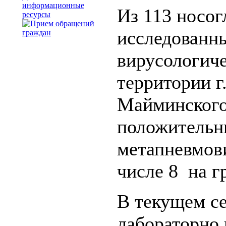
информационные
Из 113 носо
ресурсы
исследованн
вирусологиче
территории г
Майминского
положительн
метапневмови
числе 8 на г
В текущем с
лабораторно 