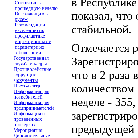
в Республик
Состояние за
прошедшую неделю
показал, что
Выезжающим за
рубеж
Рекомендации
стабильной.
населению по
профилактике
инфекционных и
Отмечается 
паразитарных
заболеваний
Зарегистрир
Государственная
служба и кадры
Противодействие
что в 2 раза
коррупции
Документы
количеством
Пресс-центр
Информация для
потребителей
неделе - 355
Информация для
предпринимателей
зарегистриро
Информация о
проведенных
проверках
предыдущей н
Мероприятия
Дополнительные