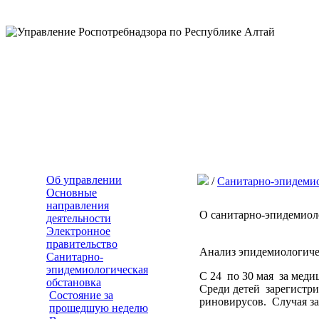
Об управлении
/
Санитарно-эпидемио
Основные
направления
О санитарно-эпидемиолог
деятельности
Электронное
правительство
Анализ эпидемиологичес
Санитарно-
эпидемиологическая
С 24 по 30 мая за мед
обстановка
Среди детей зарегистр
Состояние за
риновирусов. Случая за
прошедшую неделю