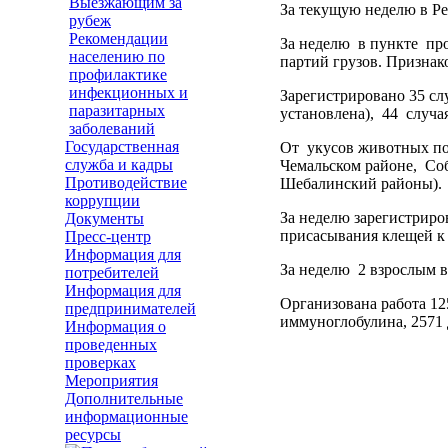
Выезжающим за
За текущую неделю в Ре
рубеж
Рекомендации
За неделю в пункте пр
населению по
партий грузов. Признак
профилактике
инфекционных и
Зарегистрировано 35 сл
паразитарных
установлена), 44 случая
заболеваний
Государственная
От укусов животных пос
служба и кадры
Чемальском районе, Соб
Противодействие
Шебалинский районы).
коррупции
За неделю зарегистриро
Документы
присасывания клещей к 
Пресс-центр
Информация для
За неделю 2 взрослым в
потребителей
Информация для
Организована работа 12
предпринимателей
иммуноглобулина, 2571 д
Информация о
проведенных
проверках
Мероприятия
Дополнительные
информационные
ресурсы