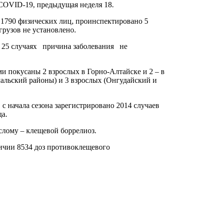
COVID-19, предыдущая неделя 18.
1790 физических лиц, проинспектировано 5
рузов не установлено.
(в 25 случаях причина заболевания не
и покусаны 2 взрослых в Горно-Алтайске и 2 – в
альский районы) и 3 взрослых (Онгудайский и
с начала сезона зарегистрировано 2014 случаев
да.
слому – клещевой боррелиоз.
личии 8534 доз противоклещевого