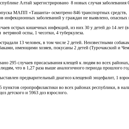
спублике Алтай зарегистрировано 8 новых случая заболевания 
опуска МАПП «Ташанта» осмотрено 846 транспортных средств, 
ов инфекционных заболеваний у граждан не выявлено, опасных г
учаев острых кишечных инфекций, из них 30 у детей до 14 лет 
 ветряной оспы, 1 чесотки, 4 туберкулеза.
традали 13 человек, в том числе 2 детей. Неизвестными собакам
аками, имеющими хозяев, покусаны 2 детей (Турочакский и Чем
вано 295 случаев присасывания клещей к людям во всех районах, 
людям, что в 1,27 раза выше аналогичного периода прошлого го
ыставлен предварительный диагноз клещевой энцефалит, 1 взро
5 пунктов серопрофилактики во всех районах республики, в на
оз детского и 5963 доз взрослого.