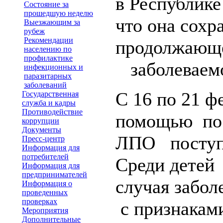
в Республике
Состояние за
прошедшую неделю
что она сохр
Выезжающим за
рубеж
Рекомендации
продолжающе
населению по
профилактике
заболеваемо
инфекционных и
паразитарных
заболеваний
С 16 по 21 ф
Государственная
служба и кадры
Противодействие
помощью по 
коррупции
Документы
ЛПО поступ
Пресс-центр
Информация для
потребителей
Среди детей
Информация для
предпринимателей
случая забол
Информация о
проведенных
проверках
с признакам
Мероприятия
Дополнительные