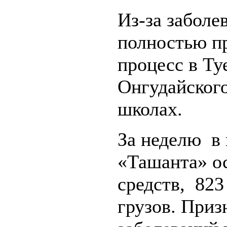
Из-за забол
полностью п
процесс в Ту
Онгудайског
школах.
За неделю в
«Ташанта» о
средств, 823
грузов. При