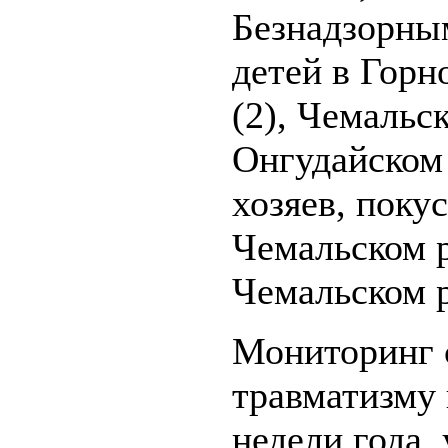
Безнадзорны
детей в Гор
(2), Чемальс
Онгудайском
хозяев, поку
Чемальском р
Чемальском 
Мониторинг 
травматизму 
недели года