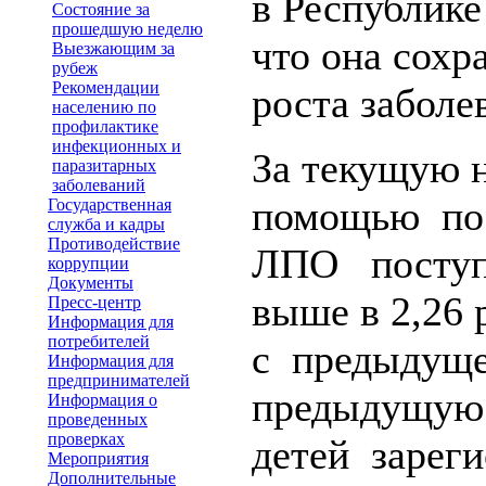
в Республике
Состояние за
прошедшую неделю
что она сохр
Выезжающим за
рубеж
Рекомендации
роста забол
населению по
профилактике
инфекционных и
За текущую 
паразитарных
заболеваний
помощью по 
Государственная
служба и кадры
Противодействие
ЛПО поступ
коррупции
Документы
выше в 2,26
Пресс-центр
Информация для
потребителей
с предыдуще
Информация для
предпринимателей
предыдущую 
Информация о
проведенных
проверках
детей зареги
Мероприятия
Дополнительные