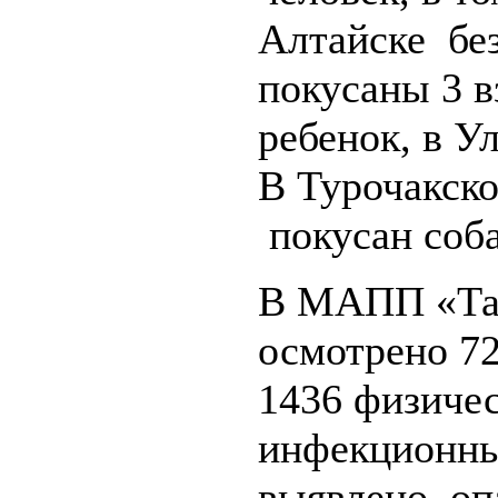
Алтайске бе
покусаны 3 в
ребенок, в У
В Турочакск
покусан соба
В МАПП «Таш
осмотрено 72
1436 физичес
инфекционны
выявлено, оп