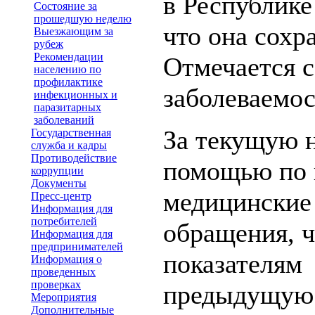
в Республике
Состояние за
прошедшую неделю
что она сохр
Выезжающим за
рубеж
Рекомендации
Отмечается 
населению по
профилактике
заболеваемо
инфекционных и
паразитарных
заболеваний
За текущую 
Государственная
служба и кадры
Противодействие
помощью по 
коррупции
Документы
медицинские
Пресс-центр
Информация для
потребителей
обращения, ч
Информация для
предпринимателей
показателям
Информация о
проведенных
проверках
предыдущую н
Мероприятия
Дополнительные